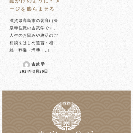
謎かけのようにイメ
ージを膨らませる
滋賀県高島市の饗庭山法
泉寺住職の吉武学です。
人生のお悩みや終活のご
相談をはじめ遺言・相
続・葬儀・埋葬 […]
吉武 学
2024年3月20日
投稿日