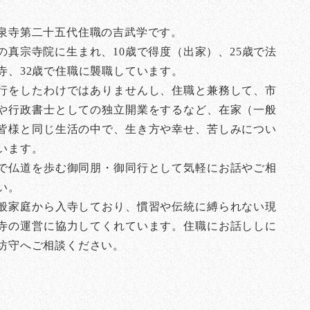
泉寺第二十五代住職の吉武学です。
の真宗寺院に生まれ、10歳で得度（出家）、25歳で法
寺、32歳で住職に襲職しています。
行をしたわけではありませんし、住職と兼務して、市
や行政書士としての独立開業をするなど、在家（一般
皆様と同じ生活の中で、生き方や幸せ、苦しみについ
います。
で仏道を歩む御同朋・御同行として気軽にお話やご相
い。
般家庭から入寺しており、慣習や伝統に縛られない現
寺の運営に協力してくれています。住職にお話ししに
坊守へご相談ください。