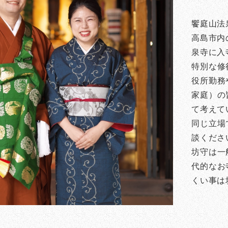
饗庭山法
高島市内
泉寺に入
特別な修
役所勤務
家庭）の
て考えて
同じ立場
談くださ
坊守は一
代的なお
くい事は