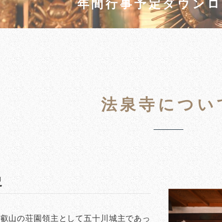
年間行事予定ダウンロ
法泉寺につい
史
比叡山の荘園領主として五十川城主であっ