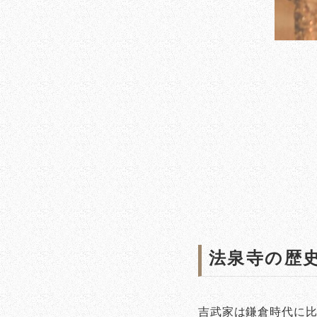
法泉寺の歴
吉武家は鎌倉時代に