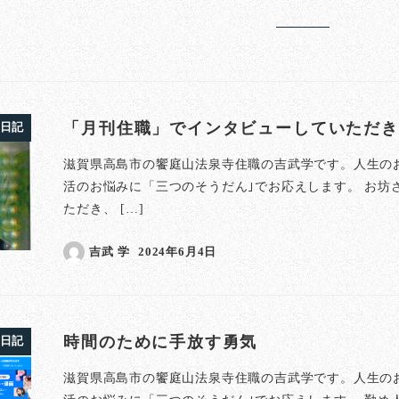
「月刊住職」でインタビューしていただき
日記
滋賀県高島市の饗庭山法泉寺住職の吉武学です。人生の
活のお悩みに「三つのそうだん｣でお応えします。 お坊
ただき、 […]
吉武 学
2024年6月4日
投稿日
時間のために手放す勇気
日記
滋賀県高島市の饗庭山法泉寺住職の吉武学です。人生の