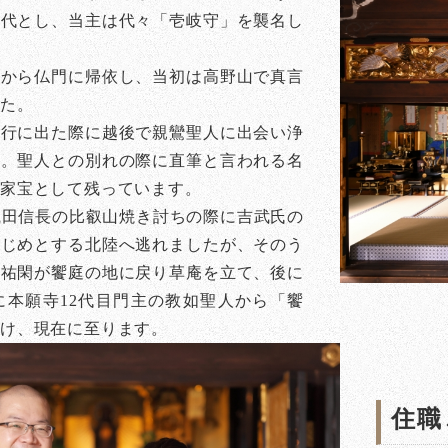
初代とし、当主は代々「壱岐守」を襲名し
話から仏門に帰依し、当初は高野山で真言
した。
修行に出た際に越後で親鸞聖人に出会い浄
た。聖人との別れの際に直筆と言われる名
も家宝として残っています。
）織田信長の比叡山焼き討ちの際に吉武氏の
はじめとする北陸へ逃れましたが、そのう
坊祐閑が饗庭の地に戻り草庵を立て、後に
）に本願寺12代目門主の教如聖人から「饗
け、現在に至ります。
住職