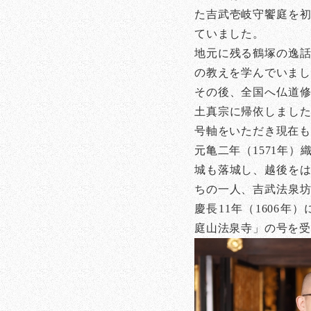
た吉武壱岐守饗庭を
ていました。
地元に残る鶴塚の逸
の教えを学んでいま
その後、全国へ仏道
土真宗に帰依しまし
号軸をいただき現在
元亀二年（1571年
城も落城し、越後を
ちの一人、吉武法泉
慶長11年（1606年
庭山法泉寺」の号を受