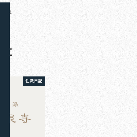
なみ社
社
住職日記