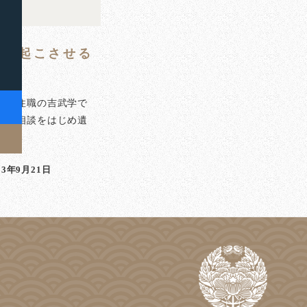
思い起こさせる
泉寺住職の吉武学で
のご相談をはじめ遺
]
23年9月21日
稿日