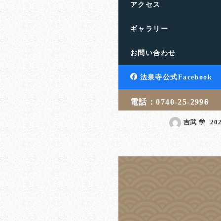
アクセス
ギャラリー
私の青春時代を
お問い合わせ
場所
滋賀県高島市の饗庭山法
法泉寺公式Facebook
す。人生のお悩みや終活
言・相続・葬儀・埋葬 […
電話：0740-25-2996
吉武 学
20
投