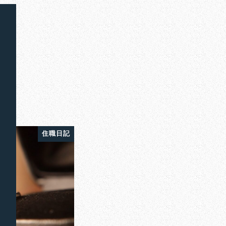
ンド
住職日記