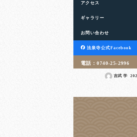
アクセス
ギャラリー
隠していても気
お問い合わせ
のがブランド
滋賀県高島市の饗庭山法
法泉寺公式Facebook
す。人生のお悩みや終活
言・相続・葬儀・埋葬 […
電話：0740-25-2996
吉武 学
20
投