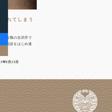
づかれてしまう
泉寺住職の吉武学で
のご相談をはじめ遺
]
23年9月23日
稿日