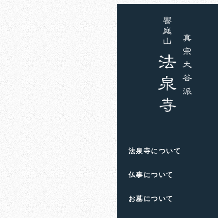
ホーム
お知らせ
一休
一休さん
法泉寺について
仏事について
お墓について