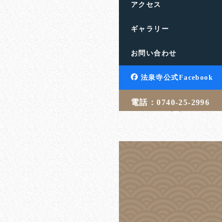
アクセス
ギャラリー
誰も修行で死な
お問い合わせ
滋賀県高島市の饗庭山法
す。人生のお悩みや終活
法泉寺公式Facebook
言・相続・葬儀・埋葬 […
電話：0740-25-2996
吉武 学
20
投