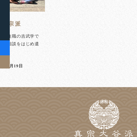
ない宗派
泉寺住職の吉武学で
のご相談をはじめ遺
]
23年5月19日
稿日