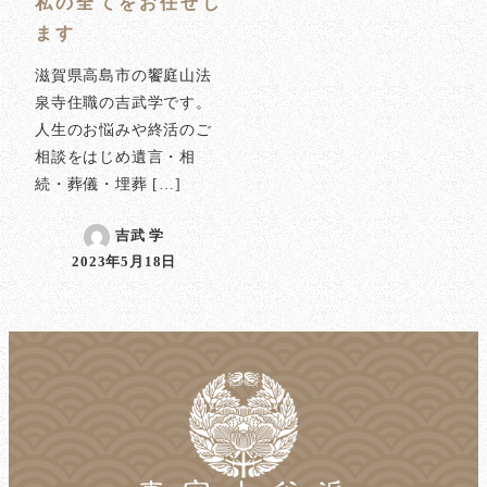
私の全てをお任せし
ます
滋賀県高島市の饗庭山法
泉寺住職の吉武学です。
人生のお悩みや終活のご
相談をはじめ遺言・相
続・葬儀・埋葬 […]
吉武 学
2023年5月18日
投稿日