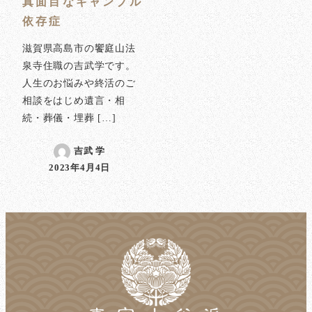
真面目なギャンブル
依存症
滋賀県高島市の饗庭山法
泉寺住職の吉武学です。
人生のお悩みや終活のご
相談をはじめ遺言・相
続・葬儀・埋葬 […]
吉武 学
2023年4月4日
投稿日