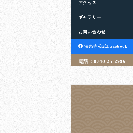
アクセス
ギャラリー
誰も修行で死な
お問い合わせ
滋賀県高島市の饗庭山法
す。人生のお悩みや終活
法泉寺公式Facebook
言・相続・葬儀・埋葬 […
電話：0740-25-2996
吉武 学
20
投