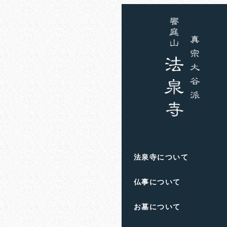
ホーム
お知らせ
因幡
因幡の源
法泉寺について
仏事について
お墓について