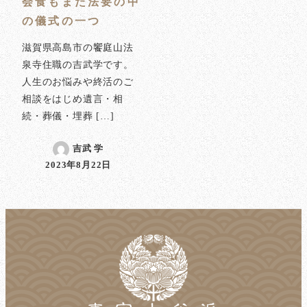
会食もまた法要の中
の儀式の一つ
滋賀県高島市の饗庭山法
泉寺住職の吉武学です。
人生のお悩みや終活のご
相談をはじめ遺言・相
続・葬儀・埋葬 […]
吉武 学
2023年8月22日
投稿日