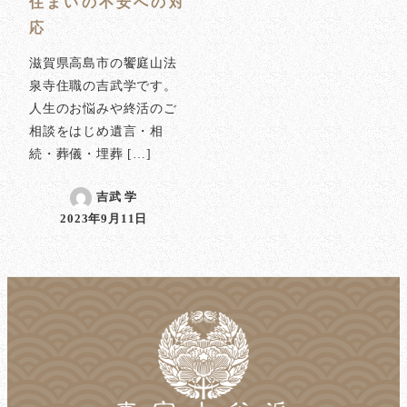
住まいの不安への対
応
滋賀県高島市の饗庭山法
泉寺住職の吉武学です。
人生のお悩みや終活のご
相談をはじめ遺言・相
続・葬儀・埋葬 […]
吉武 学
2023年9月11日
投稿日