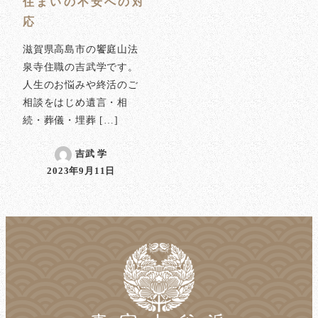
住まいの不安への対
応
滋賀県高島市の饗庭山法
泉寺住職の吉武学です。
人生のお悩みや終活のご
相談をはじめ遺言・相
続・葬儀・埋葬 […]
吉武 学
2023年9月11日
投稿日