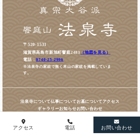
〒520-1531
滋賀県高島市新旭町饗庭2483
（地図を見る）
電話：
0740-25-2996
※法泉寺の家紋で無く本山の家紋を掲載していま
す。
法泉寺について
仏事について
お墓について
アクセス
ギャラリー
お知らせ
お問い合わせ
アクセス
電話
お問い合わせ
© housenji All Rights Reserved.