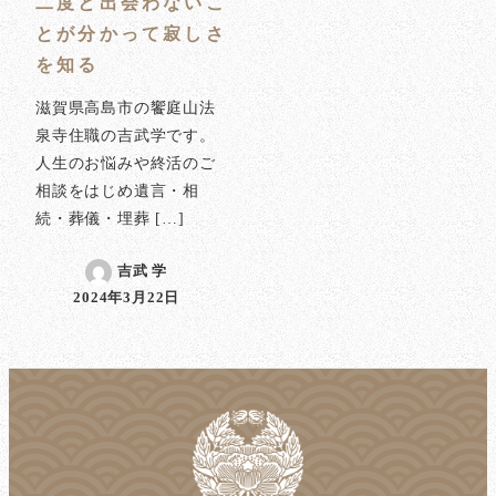
二度と出会わないこ
とが分かって寂しさ
を知る
滋賀県高島市の饗庭山法
泉寺住職の吉武学です。
人生のお悩みや終活のご
相談をはじめ遺言・相
続・葬儀・埋葬 […]
吉武 学
2024年3月22日
投稿日