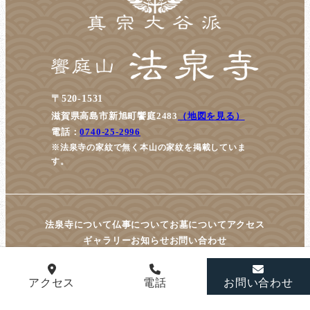
〒520-1531
滋賀県高島市新旭町饗庭2483
（地図を見る）
電話：
0740-25-2996
※法泉寺の家紋で無く本山の家紋を掲載していま
す。
法泉寺について
仏事について
お墓について
アクセス
ギャラリー
お知らせ
お問い合わせ
アクセス
電話
お問い合わせ
© housenji All Rights Reserved.