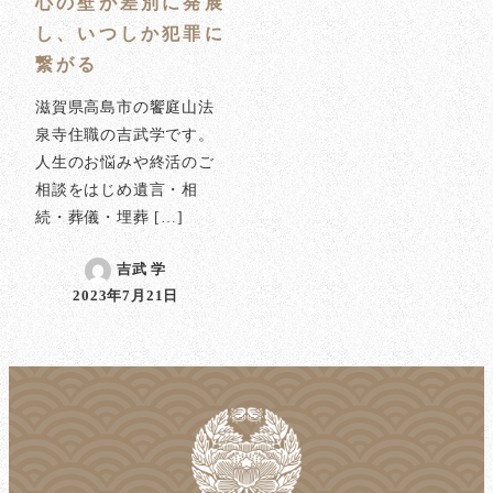
心の壁が差別に発展
し、いつしか犯罪に
繋がる
滋賀県高島市の饗庭山法
泉寺住職の吉武学です。
人生のお悩みや終活のご
相談をはじめ遺言・相
続・葬儀・埋葬 […]
吉武 学
2023年7月21日
投稿日