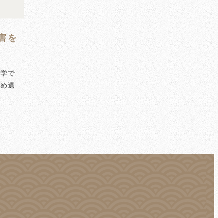
害を
武学で
じめ遺