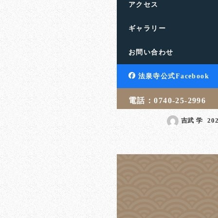
アクセス
ギャラリー
一円ももらわな
お問い合わせ
棄になるの？
滋賀県高島市の饗庭山法
法泉寺公式Facebook
す。人生のお悩みや終活
言・相続・葬儀・埋葬 […
電話：0740-25-2996
吉武 学
20
投