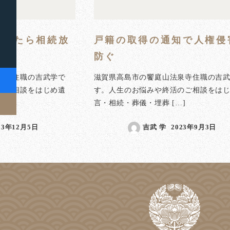
かったら相続放
戸籍の取得の通知で人権侵
防ぐ
泉寺住職の吉武学で
滋賀県高島市の饗庭山法泉寺住職の吉
のご相談をはじめ遺
す。人生のお悩みや終活のご相談をは
]
言・相続・葬儀・埋葬 […]
23年12月5日
吉武 学
2023年9月3日
稿日
投稿日