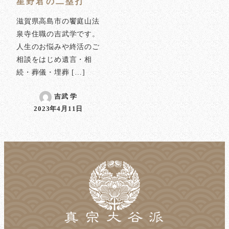
星野君の二塁打
滋賀県高島市の饗庭山法
泉寺住職の吉武学です。
人生のお悩みや終活のご
相談をはじめ遺言・相
続・葬儀・埋葬 […]
吉武 学
2023年4月11日
投稿日