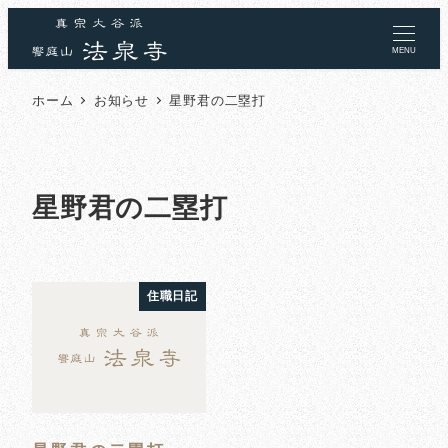
MENU
ホーム
お知らせ
星野君の二塁打
星野君の二塁打
住職日記