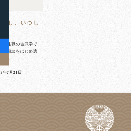
発展し、いつし
泉寺住職の吉武学で
のご相談をはじめ遺
]
23年7月21日
稿日