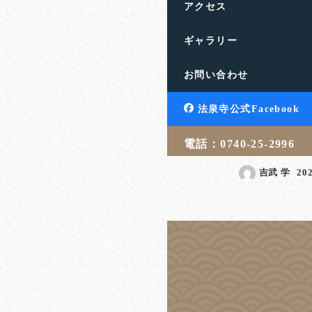
アクセス
ギャラリー
心の壁が差別に
お問い合わせ
か犯罪に繋がる
滋賀県高島市の饗庭山法
法泉寺公式Facebook
す。人生のお悩みや終活
言・相続・葬儀・埋葬 […
電話：0740-25-2996
吉武 学
20
投