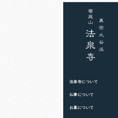
ホーム
お知らせ
春日
春日台セ
法泉寺について
仏事について
お墓について