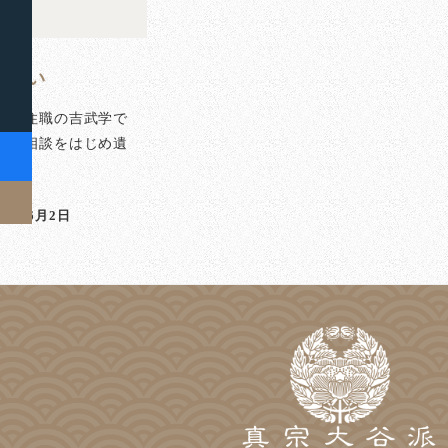
ず嫌い
泉寺住職の吉武学で
のご相談をはじめ遺
]
023年6月2日
稿日