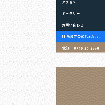
アクセス
ギャラリー
勝負事には負け
お問い合わせ
滋賀県高島市の饗庭山法
す。人生のお悩みや終活
法泉寺公式Facebook
言・相続・葬儀・埋葬 […
電話：0740-25-2996
吉武 学
2
投