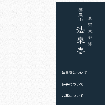
ホーム
お知らせ
森岡
森岡毅
法泉寺について
仏事について
お墓について