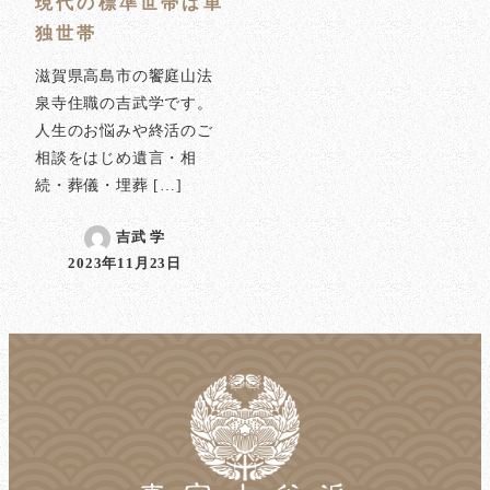
現代の標準世帯は単
独世帯
滋賀県高島市の饗庭山法
泉寺住職の吉武学です。
人生のお悩みや終活のご
相談をはじめ遺言・相
続・葬儀・埋葬 […]
吉武 学
2023年11月23日
投稿日