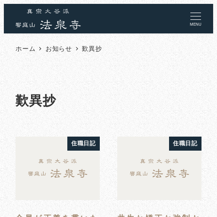
MENU
ホーム
お知らせ
歎異抄
歎異抄
住職日記
住職日記