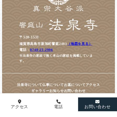
〒520-1531
滋賀県高島市新旭町饗庭2483
（地図を見る）
電話：
0740-25-2996
※法泉寺の家紋で無く本山の家紋を掲載していま
す。
法泉寺について
仏事について
お墓について
アクセス
ギャラリー
お知らせ
お問い合わせ
アクセス
電話
お問い合わせ
© housenji All Rights Reserved.