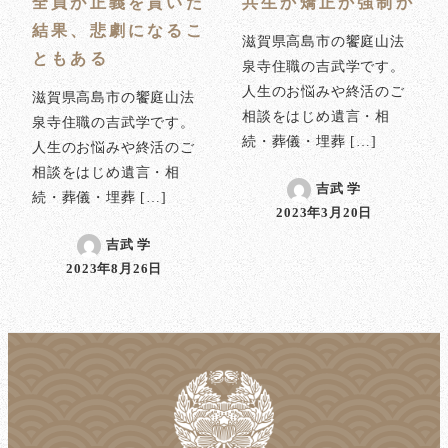
全員が正義を貫いた
共生か矯正か強制か
結果、悲劇になるこ
滋賀県高島市の饗庭山法
ともある
泉寺住職の吉武学です。
人生のお悩みや終活のご
滋賀県高島市の饗庭山法
相談をはじめ遺言・相
泉寺住職の吉武学です。
続・葬儀・埋葬 […]
人生のお悩みや終活のご
相談をはじめ遺言・相
吉武 学
続・葬儀・埋葬 […]
2023年3月20日
投稿日
吉武 学
2023年8月26日
投稿日