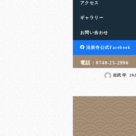
アクセス
ギャラリー
雲や霧があって
お問い合わせ
く
滋賀県高島市の饗庭山法
法泉寺公式Facebook
す。人生のお悩みや終活
言・相続・葬儀・埋葬 […
電話：0740-25-2996
吉武 学
20
投