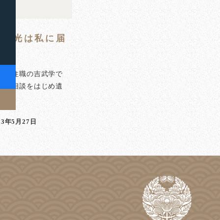
も日光は私に届
泉寺住職の吉武学で
のご相談をはじめ遺
]
23年5月27日
稿日