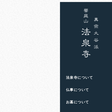
ホーム
お知らせ
正信
正信偈
法泉寺について
仏事について
お墓について