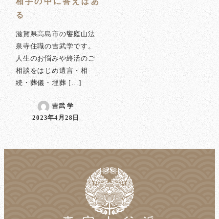
相手の中に答えはあ
る
滋賀県高島市の饗庭山法
泉寺住職の吉武学です。
人生のお悩みや終活のご
相談をはじめ遺言・相
続・葬儀・埋葬 […]
吉武 学
2023年4月28日
投稿日