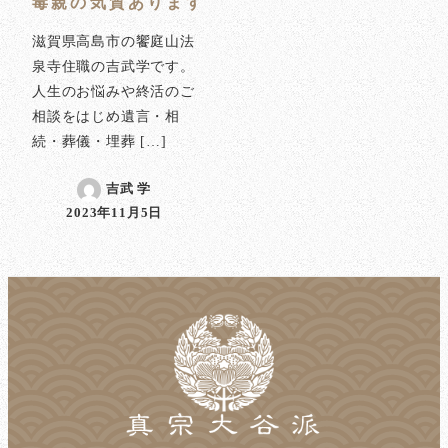
毒親の気質あります
滋賀県高島市の饗庭山法
泉寺住職の吉武学です。
人生のお悩みや終活のご
相談をはじめ遺言・相
続・葬儀・埋葬 […]
吉武 学
2023年11月5日
投稿日