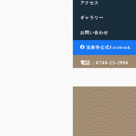
アクセス
ギャラリー
街のコンテンツ×
お問い合わせ
滋賀県高島市の饗庭山法
す。人生のお悩みや終活
法泉寺公式Facebook
言・相続・葬儀・埋葬 […
電話：0740-25-2996
吉武 学
20
投