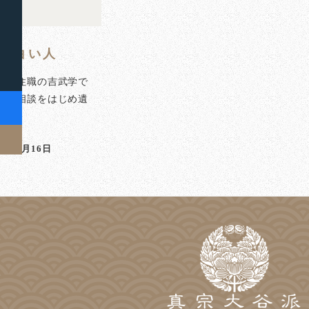
面白い人
泉寺住職の吉武学で
のご相談をはじめ遺
]
24年3月16日
稿日