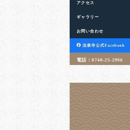
アクセス
ギャラリー
衣替えで発狂す
お問い合わせ
滋賀県高島市の饗庭山法
す。人生のお悩みや終活
法泉寺公式Facebook
言・相続・葬儀・埋葬 […
電話：0740-25-2996
吉武 学
2
投