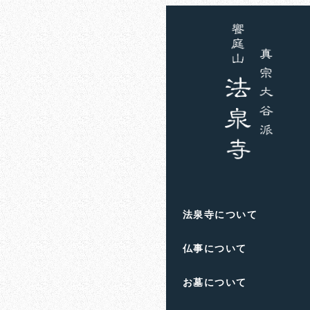
ホーム
お知らせ
衣替
衣替え
法泉寺について
仏事について
お墓について