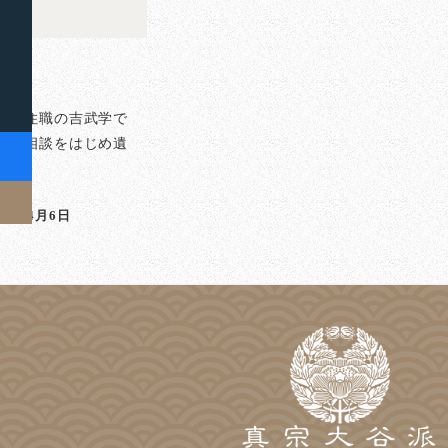
る
泉寺住職の吉武学で
のご相談をはじめ遺
]
023年4月6日
稿日