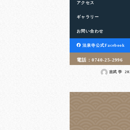
アクセス
ギャラリー
誰がどんな形で
お問い合わせ
てくれるのか
滋賀県高島市の饗庭山法
法泉寺公式Facebook
す。人生のお悩みや終活
言・相続・葬儀・埋葬 […
電話：0740-25-2996
吉武 学
2
投