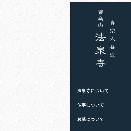
ホーム
お知らせ
親な
親なきあ
法泉寺について
仏事について
お墓について