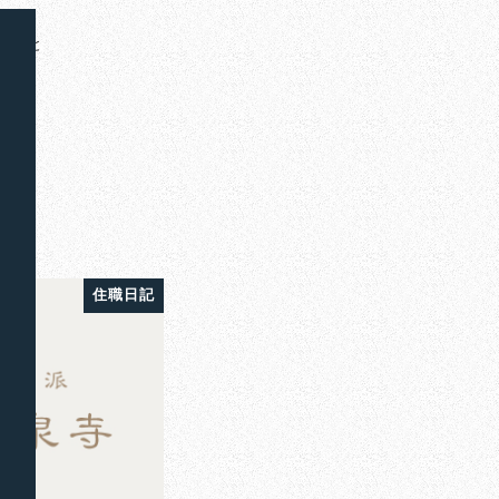
きあと
と
住職日記