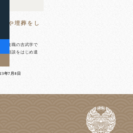
葬儀や埋葬をし
泉寺住職の吉武学で
のご相談をはじめ遺
]
023年7月8日
稿日