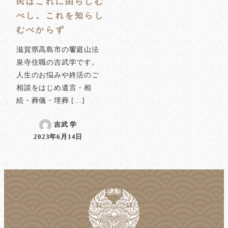
民はこれに由らしむ
べし。これを知らし
むべからず
滋賀県高島市の饗庭山法
泉寺住職の吉武学です。
人生のお悩みや終活のご
相談をはじめ遺言・相
続・葬儀・埋葬 […]
吉武 学
2023年6月14日
投稿日