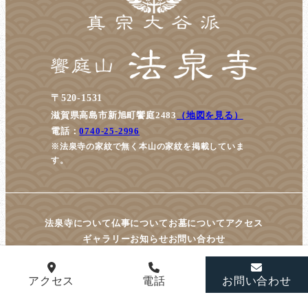
〒520-1531
滋賀県高島市新旭町饗庭2483
（地図を見る）
電話：
0740-25-2996
※法泉寺の家紋で無く本山の家紋を掲載していま
す。
法泉寺について
仏事について
お墓について
アクセス
ギャラリー
お知らせ
お問い合わせ
アクセス
電話
お問い合わせ
© housenji All Rights Reserved.