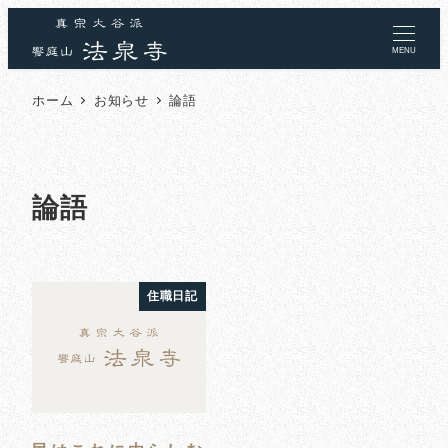
MENU
ホーム
お知らせ
論語
論語
住職日記