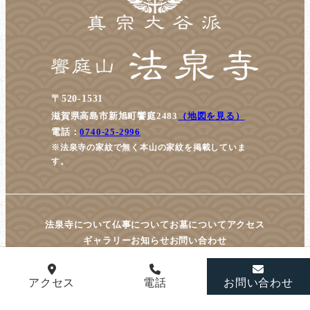
〒520-1531
滋賀県高島市新旭町饗庭2483
（地図を見る）
電話：
0740-25-2996
※法泉寺の家紋で無く本山の家紋を掲載していま
す。
法泉寺について
仏事について
お墓について
アクセス
ギャラリー
お知らせ
お問い合わせ
アクセス
電話
お問い合わせ
© housenji All Rights Reserved.