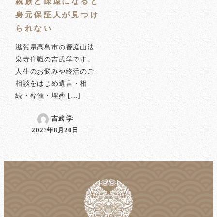
親族と疎遠になると
身元保証人が見つけ
られない
滋賀県高島市の饗庭山法
泉寺住職の吉武学です。
人生のお悩みや終活のご
相談をはじめ遺言・相
続・葬儀・埋葬 […]
吉武 学
2023年8月20日
投稿日