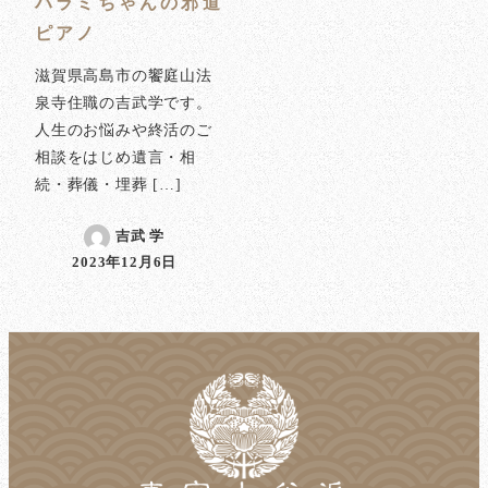
ハラミちゃんの邪道
ピアノ
滋賀県高島市の饗庭山法
泉寺住職の吉武学です。
人生のお悩みや終活のご
相談をはじめ遺言・相
続・葬儀・埋葬 […]
吉武 学
2023年12月6日
投稿日