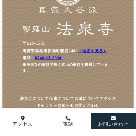
〒520-1531
滋賀県高島市新旭町饗庭2483
（地図を見る）
電話：
0740-25-2996
※法泉寺の家紋で無く本山の家紋を掲載していま
す。
法泉寺について
仏事について
お墓について
アクセス
ギャラリー
お知らせ
お問い合わせ
アクセス
電話
お問い合わせ
© housenji All Rights Reserved.