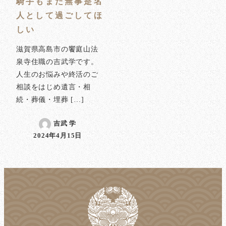
騎手もまた無事是名
人として過ごしてほ
しい
滋賀県高島市の饗庭山法
泉寺住職の吉武学です。
人生のお悩みや終活のご
相談をはじめ遺言・相
続・葬儀・埋葬 […]
吉武 学
2024年4月15日
投稿日