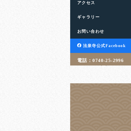
アクセス
ギャラリー
縁ある人を忘れ
お問い合わせ
滋賀県高島市の饗庭山法
す。人生のお悩みや終活
法泉寺公式Facebook
言・相続・葬儀・埋葬 […
電話：0740-25-2996
吉武 学
20
投