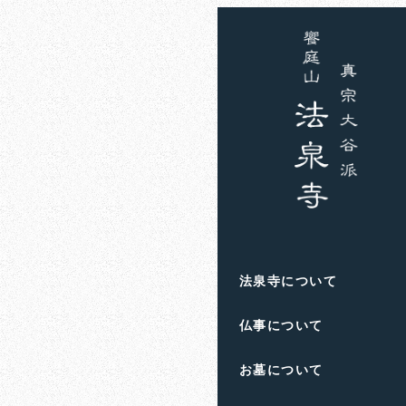
ホーム
お知らせ
高山
高山彦九
法泉寺について
仏事について
お墓について