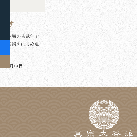
て殺す
泉寺住職の吉武学で
のご相談をはじめ遺
]
23年5月15日
稿日