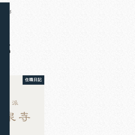
彦九郎
郎
住職日記