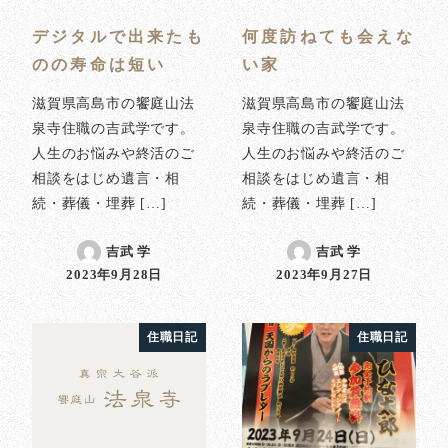
デジタルで出来たも
何度訪ねても会えな
のの寿命は短い
い家
滋賀県高島市の饗庭山法
滋賀県高島市の饗庭山法
泉寺住職の吉武学です。
泉寺住職の吉武学です。
人生のお悩みや終活のご
人生のお悩みや終活のご
相談をはじめ遺言・相
相談をはじめ遺言・相
続・葬儀・埋葬 […]
続・葬儀・埋葬 […]
吉武 学
吉武 学
2023年9月28日
2023年9月27日
投稿日
投稿日
住職日記
住職日記