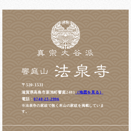
の
ペ
ー
ジ
送
り
〒520-1531
滋賀県高島市新旭町饗庭2483
（地図を見る）
電話：
0740-25-2996
※法泉寺の家紋で無く本山の家紋を掲載していま
す。