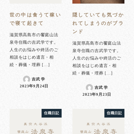
世の中は食うて稼い
隠していても気づか
で寝て起きて
れてしまうのがブラ
ンド
滋賀県高島市の饗庭山法
泉寺住職の吉武学です。
滋賀県高島市の饗庭山法
人生のお悩みや終活のご
泉寺住職の吉武学です。
相談をはじめ遺言・相
人生のお悩みや終活のご
続・葬儀・埋葬 […]
相談をはじめ遺言・相
続・葬儀・埋葬 […]
吉武 学
2023年9月24日
吉武 学
投稿日
2023年9月23日
投稿日
住職日記
住職日記