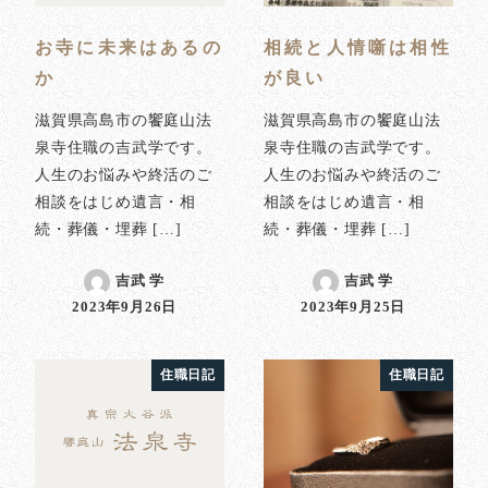
お寺に未来はあるの
相続と人情噺は相性
か
が良い
滋賀県高島市の饗庭山法
滋賀県高島市の饗庭山法
泉寺住職の吉武学です。
泉寺住職の吉武学です。
人生のお悩みや終活のご
人生のお悩みや終活のご
相談をはじめ遺言・相
相談をはじめ遺言・相
続・葬儀・埋葬 […]
続・葬儀・埋葬 […]
吉武 学
吉武 学
2023年9月26日
2023年9月25日
投稿日
投稿日
住職日記
住職日記