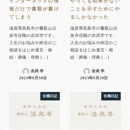
インターネットの情
やっても効果がない
報だけで書類が書け
ことを示すためにや
てしまう
るしかなかった
滋賀県高島市の饗庭山法
滋賀県高島市の饗庭山法
泉寺住職の吉武学です。
泉寺住職の吉武学です。
人生のお悩みや終活のご
人生のお悩みや終活のご
相談をはじめ遺言・相
相談をはじめ遺言・相
続・葬儀・埋葬 […]
続・葬儀・埋葬 […]
吉武 学
吉武 学
2023年9月30日
2023年9月29日
投稿日
投稿日
住職日記
住職日記