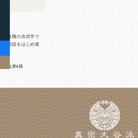
？
泉寺住職の吉武学で
のご相談をはじめ遺
]
23年12月8日
稿日