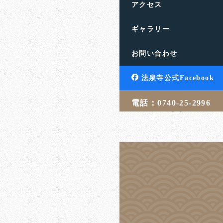
アクセス
ギャラリー
年忘れ？歳忘れ
お問い合わせ
滋賀県高島市の饗庭山法
す。人生のお悩みや終活
法泉寺公式Facebook
言・相続・葬儀・埋葬 […
電話：0740-25-2996
吉武 学
20
投