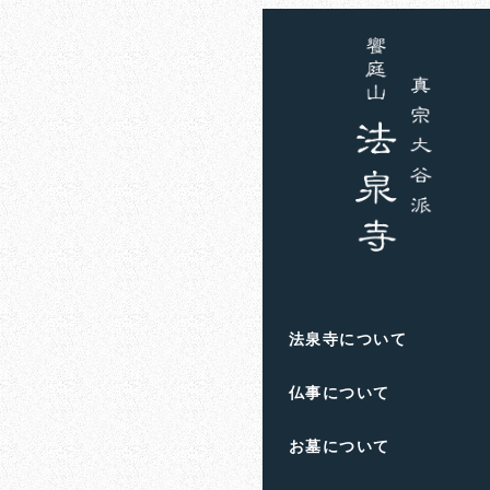
ホーム
お知らせ
大高
大高源吾
法泉寺について
仏事について
お墓について