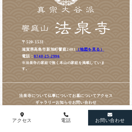
〒520-1531
滋賀県高島市新旭町饗庭2483
（地図を見る）
電話：
0740-25-2996
※法泉寺の家紋で無く本山の家紋を掲載していま
す。
法泉寺について
仏事について
お墓について
アクセス
ギャラリー
お知らせ
お問い合わせ
アクセス
電話
お問い合わせ
© housenji All Rights Reserved.