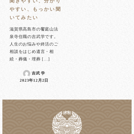
聞きやすい、分かり
やすい、もっかい聞
いてみたい
滋賀県高島市の饗庭山法
泉寺住職の吉武学です。
人生のお悩みや終活のご
相談をはじめ遺言・相
続・葬儀・埋葬 […]
吉武 学
2023年12月2日
投稿日