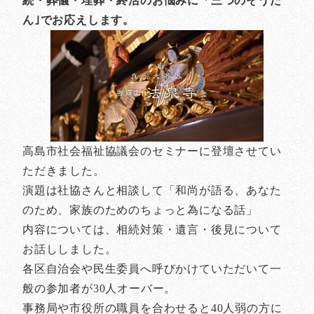
続・葬儀・埋葬・終活のお悩みに「三つのそうだ
ん｣でお応えします。
高島市社会福祉協議会のセミナーに登壇させてい
ただきました。
演題は社協さんと相談して「和尚が語る、あなた
のため、家族のためのちょっと為になる話」
内容については、相続対策・遺言・後見について
お話ししました。
各区自治会や民生委員へ呼びかけていただいて一
般の参加者が30人オーバー。
事務局や市役所の職員を合わせると40人弱の方に