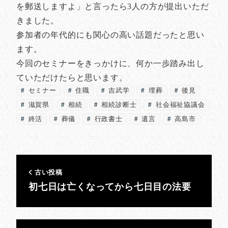
を郵送しますよ」と言ったら3人の方が提出いただ
きました。
参加者の年代的にも関心の高い話題だったと思い
ます。
今回のセミナーをきっかけに、何か一歩踏み出し
ていただけたらと思います。
セミナー
住職
吉武学
埋葬
後見
滋賀県
相続
相続診断士
社会福祉協議会
終活
葬儀
行政書士
遺言
高島市
古い投稿
初七日は亡くなってから七日目の法要