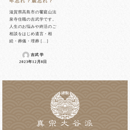
年忘れ？歳忘れ？
滋賀県高島市の饗庭山法
泉寺住職の吉武学です。
人生のお悩みや終活のご
相談をはじめ遺言・相
続・葬儀・埋葬 […]
吉武 学
2023年12月8日
投稿日