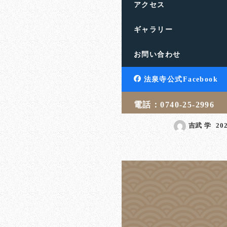
アクセス
ギャラリー
出産・育児にリ
お問い合わせ
た御門徒の方
滋賀県高島市の饗庭山法
法泉寺公式Facebook
す。人生のお悩みや終活
言・相続・葬儀・埋葬 […
電話：0740-25-2996
吉武 学
20
投