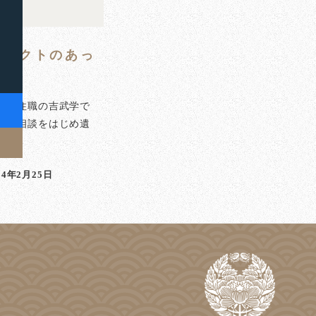
スペクトのあっ
泉寺住職の吉武学で
のご相談をはじめ遺
]
24年2月25日
稿日