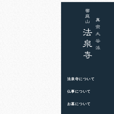
ホーム
お知らせ
育児
育児
法泉寺について
仏事について
お墓について