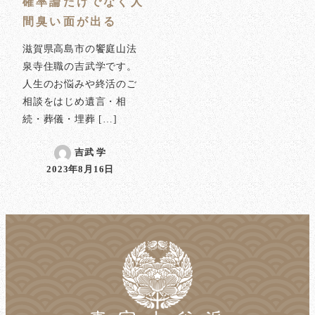
確率論だけでなく人
間臭い面が出る
滋賀県高島市の饗庭山法
泉寺住職の吉武学です。
人生のお悩みや終活のご
相談をはじめ遺言・相
続・葬儀・埋葬 […]
吉武 学
2023年8月16日
投稿日