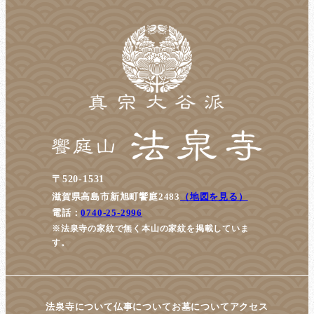
〒520-1531
滋賀県高島市新旭町饗庭2483
（地図を見る）
電話：
0740-25-2996
※法泉寺の家紋で無く本山の家紋を掲載していま
す。
法泉寺について
仏事について
お墓について
アクセス