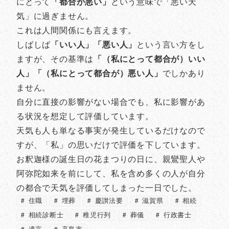
にとって
「都合が悪い」
という意味で「悪い天
気」に過ぎません。
これは人間関係にも言えます。
しばしば
「いい人」「悪い人」
という言い方をし
ますが、その基準は
「（私にとって都合が）いい
人」「（私にとって都合が）悪い人」
でしかあり
ません。
自分に直接の影響がない場合でも、私に影響があ
る状況を想定して評価しています。
天気も人も単なる事実が発生しているだけなので
すが、「私」の思いだけで評価を下しています。
お釈迦様の誕生日の花まつりの日に、親鸞聖人や
阿弥陀如来を前にして、私を含め多くの人が自分
の都合で天気を評価してしまった一日でした。
住職
埋葬
慶讃法要
滋賀県
相続
相続診断士
稚児行列
葬儀
行政書士