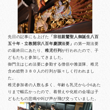
先日の記事にも上げた
「宗祖親鸞聖人御誕生八百
五十年・立教開宗八百年慶讃法要」
の第一期法要
の最終日にあたり、
稚児行列
が行われたので、子
どもたちと参加してきました。
御門主はじめ法要に参勤する僧侶や雅楽隊、稚児
含め総勢３８０人の行列が賑々しく行われまし
た。
稚児参加者の人数も多く、年齢も乳児から小6あた
りまで幅広かったので、着替えや化粧の会場は子
どもたちの悲鳴や叫び声が飛び交っていました。