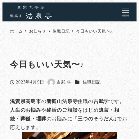
MENU
ホーム
お知らせ
住職日記
今日もいい天気〜♪
今日もいい天気〜♪
カテゴリー
2023年4月9日
吉武 学
住職日記
投稿日
著
者
滋賀県高島市
の
饗庭山法泉寺
住職の
吉武学
です。
人生のお悩み
や
終活のご相談
をはじめ
遺言・相
続・葬儀・埋葬
のお悩みに「
三つのそうだん
｣でお
応えします。