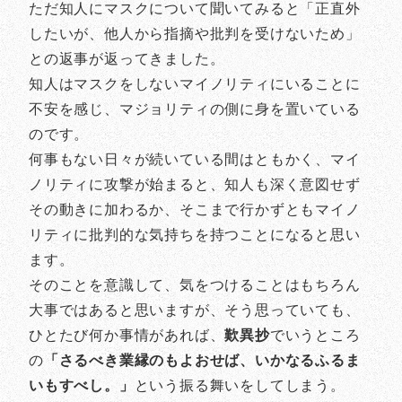
ただ知人にマスクについて聞いてみると「正直外
したいが、他人から指摘や批判を受けないため」
との返事が返ってきました。
知人はマスクをしないマイノリティにいることに
不安を感じ、マジョリティの側に身を置いている
のです。
何事もない日々が続いている間はともかく、マイ
ノリティに攻撃が始まると、知人も深く意図せず
その動きに加わるか、そこまで行かずともマイノ
リティに批判的な気持ちを持つことになると思い
ます。
そのことを意識して、気をつけることはもちろん
大事ではあると思いますが、そう思っていても、
ひとたび何か事情があれば、
歎異抄
でいうところ
の
「さるべき業縁のもよおせば、いかなるふるま
いもすべし。」
という振る舞いをしてしまう。