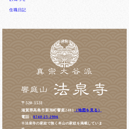
住職日記
〒520-1531
滋賀県高島市新旭町饗庭2483
（地図を見る）
電話：
0740-25-2996
※法泉寺の家紋で無く本山の家紋を掲載していま
す。