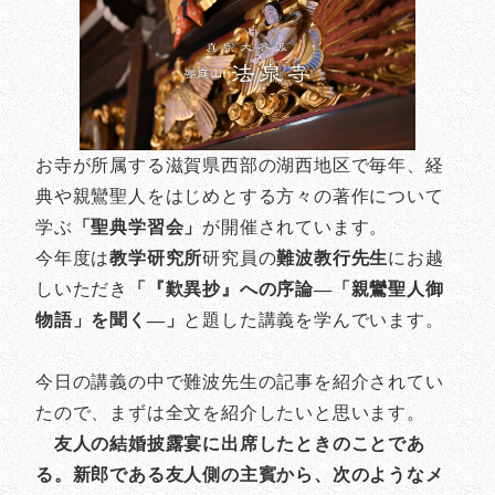
お寺が所属する滋賀県西部の湖西地区で毎年、経
典や親鸞聖人をはじめとする方々の著作について
学ぶ
「聖典学習会」
が開催されています。
今年度は
教学研究所
研究員の
難波教行先生
にお越
しいただき
「『歎異抄』への序論—「親鸞聖人御
物語」を聞く—」
と題した講義を学んでいます。
今日の講義の中で難波先生の記事を紹介されてい
たので、まずは全文を紹介したいと思います。
友人の結婚披露宴に出席したときのことであ
る。新郎である友人側の主賓から、次のようなメ