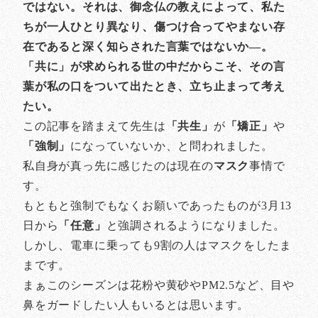
ではない。それは、御念仏の教えによって、私た
ちが一人ひとり異なり、傷つけ合ってやまない存
在であると深く知らされた言葉ではないか―。
「共に」が求められる世の中だからこそ、その言
葉が私の口をついて出たとき、立ち止まって考え
たい。
この記事を踏まえて先生は
「共生」
が
「矯正」
や
「強制」
になっていないか、と問われました。
私自身が真っ先に感じたのは現在の
マスク
事情で
す。
もともと強制でもなくお願いであったものが3月13
日から
「任意」
と強調されるようになりました。
しかし、電車に乗っても9割の人はマスクをしたま
まです。
まぁこのシーズンは花粉や黄砂やPM2.5など、目や
鼻をガードしたい人もいるとは思います。