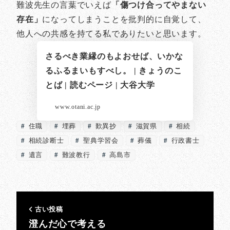
難波先生の言葉でいえば
「傷つけ合ってやまない
存在」
になってしまうことを批判的に自覚して、
他人への共感を持てる私でありたいと思います。
さるべき業縁のもよおせば、いかな
るふるまいもすべし。 | きょうのこ
とば | 読むページ | 大谷大学
www.otani.ac.jp
住職
埋葬
歎異抄
滋賀県
相続
相続診断士
聖典学習会
葬儀
行政書士
遺言
難波教行
高島市
古い投稿
澄んだ心で考える