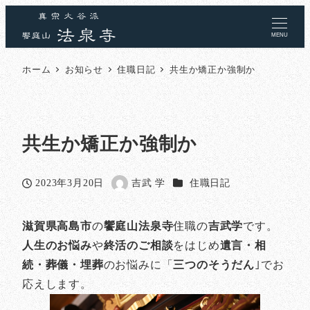
MENU
ホーム
お知らせ
住職日記
共生か矯正か強制か
共生か矯正か強制か
カテゴリー
2023年3月20日
吉武 学
住職日記
投稿日
著
者
滋賀県高島市
の
饗庭山法泉寺
住職の
吉武学
です。
人生のお悩み
や
終活のご相談
をはじめ
遺言・相
続・葬儀・埋葬
のお悩みに「
三つのそうだん
｣でお
応えします。