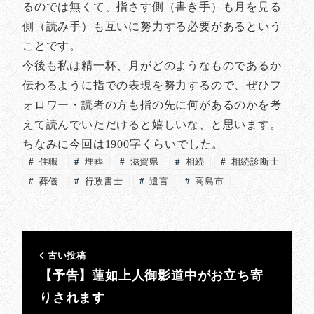
るのでは無くて、指さす側（書き手）も月を見る
側（読み手）も互いに努力する必要があるという
ことです。
今後も私は精一杯、月がどのようなものであるか
伝わるように指での表現を努力するので、ぜひフ
ォロワー・読者の方も指の先に何があるのかを考
えて読んでいただけると嬉しいな、と思います。
ちなみに今回は1900字くらいでした。
住職
埋葬
滋賀県
相続
相続診断士
葬儀
行政書士
遺言
高島市
古い投稿
【予告】蓮如上人御影道中がお立ち寄
りされます