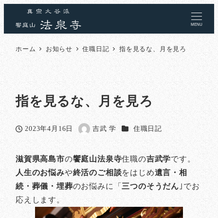
MENU
ホーム
お知らせ
住職日記
指を見るな、月を見ろ
指を見るな、月を見ろ
カテゴリー
2023年4月16日
吉武 学
住職日記
投稿日
著
者
滋賀県高島市
の
饗庭山法泉寺
住職の
吉武学
です。
人生のお悩み
や
終活のご相談
をはじめ
遺言・相
続・葬儀・埋葬
のお悩みに「
三つのそうだん
｣でお
応えします。