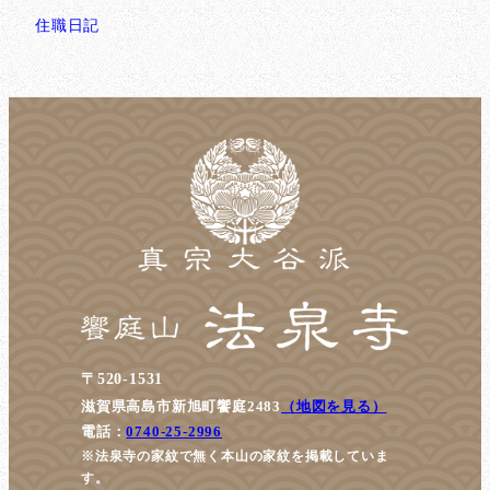
住職日記
〒520-1531
滋賀県高島市新旭町饗庭2483
（地図を見る）
電話：
0740-25-2996
※法泉寺の家紋で無く本山の家紋を掲載していま
す。