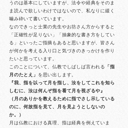
うのは基本にしていますが、法令や経典をそのま
ま読んで欲しいわけではないので、私なりに緩く
噛み砕いて書いています。
なのできっと士業の先生やお坊さん方からすると
「正確性が足りない」「抽象的な書き方をしてい
る」といったご指摘もあると思いますが、皆さん
が何かを考える入り口と気づきのきっかけを作り
たいと思っています。
このことについて、仏教でしばしば言われる
「指
月のたとえ」
を思い出します。
『我、指を以って月を指し、汝をしてこれを知ら
しむに、汝は何んぞ指を看て月を視ざるや』
（月のありかを教えるために指でさし示している
のに、何故指を見て、月を見ようとしないの
か。）
月は仏教における真理、指は経典を例えていま