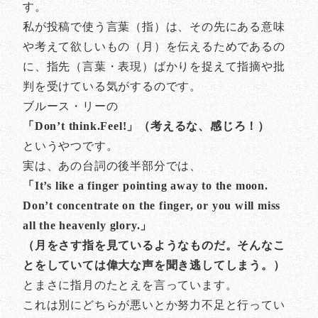
す。
私が投稿で使う言葉（指）は、その先にある意味
や考えて欲しいもの（月）を伝えるためであるの
に、指先（言葉・表現）ばかりを捉えて指摘や批
判を受けている気がするのです。
ブルース・リーの
「Don’t think.Feel!」（考えるな、感じろ！）
というやつです。
実は、あの台詞の後半部分では、
「It’s like a finger pointing away to the moon.
Don’t concentrate on the finger, or you will miss
all the heavenly glory.」
（月をさす指を見ているようなものだ。そんなこ
とをしていては偉大な声を聞き逃してしまう。）
とまさに指月のたとえを言っています。
これは別にどちらが悪いとか努力不足と行ってい