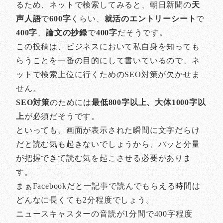
るため、ネットで検索してみると、朝日新聞の
天
声人語
で
600字
くらい、
就活のエントリーシート
で
400字
、
論文の抄録
で
400字
だそうです。
この投稿は、ビジネスにおいて私自身を知っても
らうことを一番の目的にして書いているので、ネ
ットで検索上位に行くためのSEO対策が欠かせま
せん。
SEO対策
のためには
最低800字以上、大体1000字以
上
が必須だそうです。
といっても、画面が表示された瞬間に文字だらけ
だと読む気も起きないでしょうから、パッと分量
が把握できて読む気を起こさせる必要がありま
す。
まぁFacebookだと一記事で読んでもらえる時間は
どんなに長くても2分程度でしょう。
ニュースキャスターの音読が1分間で400字程度