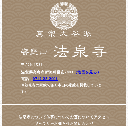
〒520-1531
滋賀県高島市新旭町饗庭2483
（地図を見る）
電話：
0740-25-2996
※法泉寺の家紋で無く本山の家紋を掲載していま
す。
法泉寺について
仏事について
お墓について
アクセス
ギャラリー
お知らせ
お問い合わせ