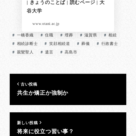
| きょうのことば | 読むページ | 大
谷大学
www.otani.ac.jp
一橋香織
住職
埋葬
滋賀県
相続
相続診断士
笑顔相続道
葬儀
行政書士
親鸞聖人
遺言
高島市
古い投稿
共生か矯正か強制か
新しい投稿
将来に役立つ習い事？