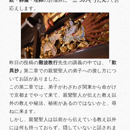
続・葬儀・埋葬
のお悩みに「
三つのそうだん
｣でお
応えします。
昨日の投稿の
難波教行
先生の講義の中では、
「歎
異抄」
第二章での親鸞聖人の弟子への接し方につ
いてお話がありました。
この第二章では、弟子がわざわざ関東から命がけ
で京都までやって来て、親鸞聖人が伝えた教え以
外の教えや秘法、秘術があるのではないかと、尋
ねに来ます。
しかし、親鸞聖人は以前から伝えている教え以外
には何も持っておらず。隠していないと話されま