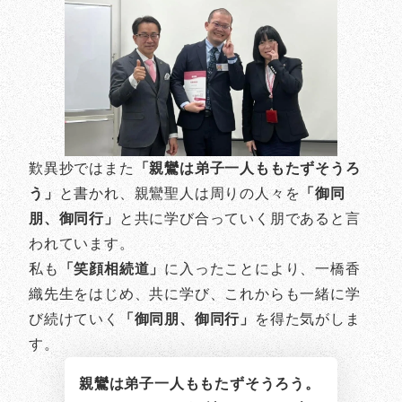
歎異抄ではまた
「親鸞は弟子一人ももたずそうろ
う」
と書かれ、親鸞聖人は周りの人々を
「御同
朋、御同行」
と共に学び合っていく朋であると言
われています。
私も
「笑顔相続道」
に入ったことにより、一橋香
織先生をはじめ、共に学び、これからも一緒に学
び続けていく
「御同朋、御同行」
を得た気がしま
す。
親鸞は弟子一人ももたずそうろう。