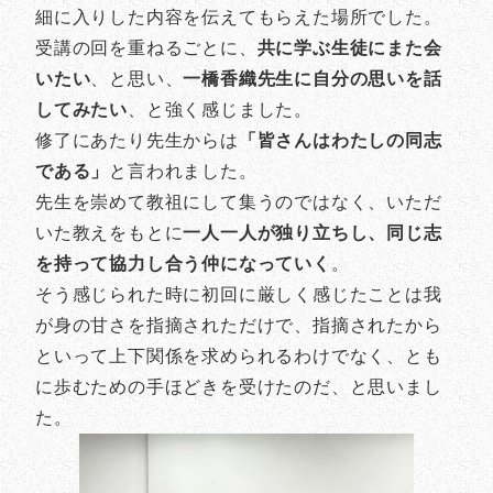
細に入りした内容を伝えてもらえた場所でした。
受講の回を重ねるごとに、
共に学ぶ生徒にまた会
いたい
、と思い、
一橋香織先生に自分の思いを話
してみたい
、と強く感じました。
修了にあたり先生からは
「皆さんはわたしの同志
である」
と言われました。
先生を崇めて教祖にして集うのではなく、いただ
いた教えをもとに
一人一人が独り立ちし、同じ志
を持って協力し合う仲になっていく
。
そう感じられた時に初回に厳しく感じたことは我
が身の甘さを指摘されただけで、指摘されたから
といって上下関係を求められるわけでなく、とも
に歩むための手ほどきを受けたのだ、と思いまし
た。