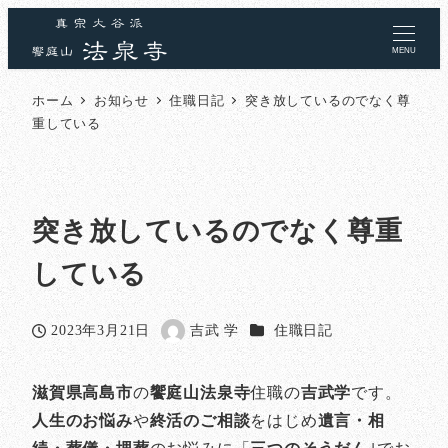
MENU
ホーム
お知らせ
住職日記
突き放しているのでなく尊
重している
突き放しているのでなく尊重
している
カテゴリー
2023年3月21日
吉武 学
住職日記
投稿日
著
者
滋賀県高島市
の
饗庭山法泉寺
住職の
吉武学
です。
人生のお悩み
や
終活のご相談
をはじめ
遺言・相