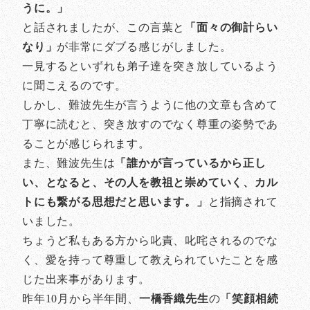
うに。」
と話されましたが、この言葉と
「面々の御計らい
なり」
が非常にダブる感じがしました。
一見するといずれも弟子達を突き放しているよう
に聞こえるのです。
しかし、難波先生が言うように他の文章も含めて
丁寧に読むと、突き放すのでなく尊重の姿勢であ
ることが感じられます。
また、難波先生は
「誰かが言っているから正し
い、となると、その人を教祖と崇めていく、カル
トにも繋がる思想だと思います。」
と指摘されて
いました。
ちょうど私もある方から叱責、叱咤されるのでな
く、愛を持って尊重して教えられていたことを感
じた出来事があります。
昨年10月から半年間、
一橋香織先生
の
「笑顔相続