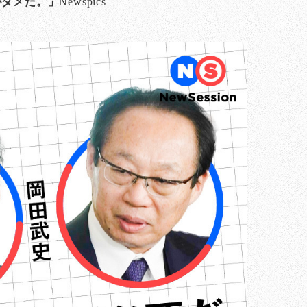
がダメだ。」
Newspics