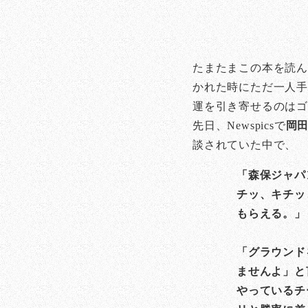
たまたまこの本を読
かれた時にただ一人
運を引き寄せるのは
先日、Newspicsで
岡
談されていた中で、
「森保ジャパ
チッ、キチッ
もらえる。」
「グラウンド
ませんよ」と
やっているチ