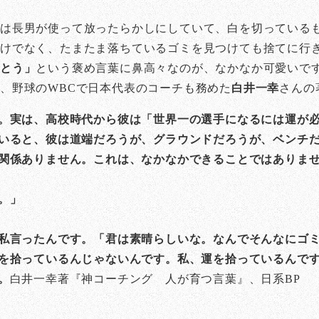
スは長男が使って放ったらかしにしていて、白を切っている
けでなく、たまたま落ちているゴミを見つけても捨てに行
がとう」
という褒め言葉に鼻高々なのが、なかなか可愛いで
、野球のWBCで日本代表のコーチも務めた
白井一幸
さんの
。実は、高校時代から彼は「世界一の選手になるには運が
いると、彼は道端だろうが、グラウンドだろうが、ベンチ
関係ありません。これは、なかなかできることではありま
。」
私言ったんです。「君は素晴らしいな。なんでそんなにゴ
を拾っているんじゃないんです。私、運を拾っているんで
。
白井一幸著『神コーチング 人が育つ言葉』、日系BP