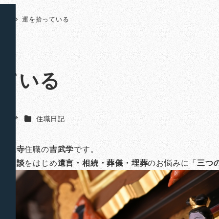
日記
運を拾っている
ている
カテゴリー
吉武 学
住職日記
山法泉寺
住職の
吉武学
です。
のご相談
をはじめ
遺言・相続・葬儀・埋葬
のお悩みに「
三つ