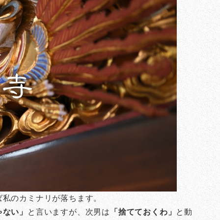
ば私のカミナリが落ちます。
ゃない」
と言いますが、次男は
「捨てておくわ」
と動