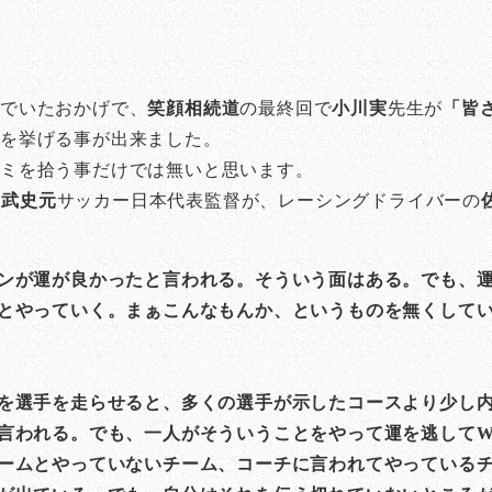
んでいたおかげで、
笑顔相続道
の最終回で
小川実
先生が
「皆
手を挙げる事が出来ました。
ゴミを拾う事だけでは無いと思います。
田武史元
サッカー日本代表監督が、レーシングドライバーの
ンが運が良かったと言われる。そういう面はある。でも、
とやっていく。まぁこんなもんか、というものを無くして
を選手を走らせると、多くの選手が示したコースより少し
言われる。でも、一人がそういうことをやって運を逃して
ームとやっていないチーム、コーチに言われてやっている