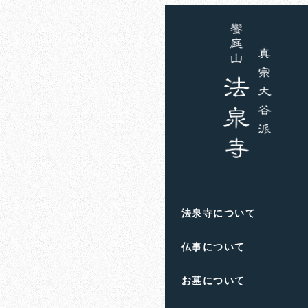
ホーム
お知らせ
住職
運を拾っ
2023年4月18日
投稿日
著
者
滋賀県高島市
の
饗庭
法泉寺について
人生のお悩み
や
終活
仏事について
お墓について