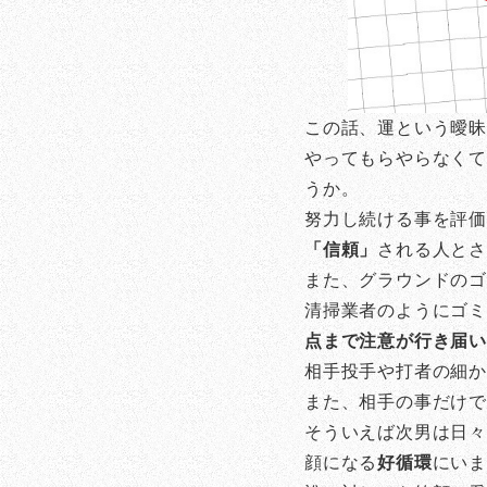
この話、運という曖
やってもらやらなくて
うか。
努力し続ける事を評
「信頼」
される人と
また、グラウンドの
清掃業者のようにゴ
点まで注意が行き届
相手投手や打者の細
また、相手の事だけ
そういえば次男は日々
顔になる
好循環
にい