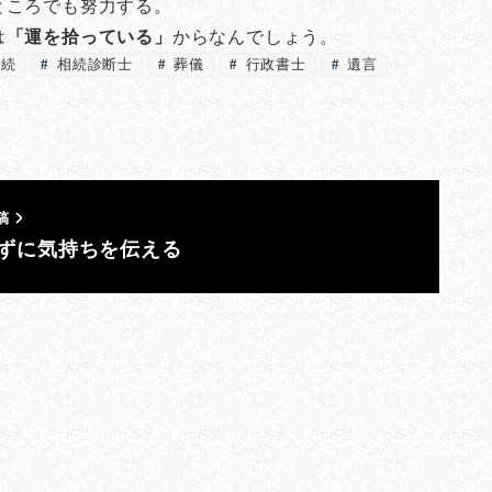
ところでも努力する。
は
「運を拾っている」
からなんでしょう。
続
相続診断士
葬儀
行政書士
遺言
稿
ずに気持ちを伝える