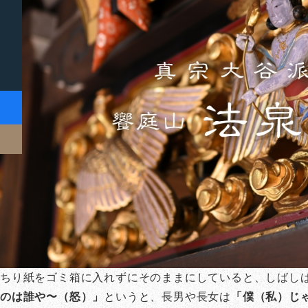
がちり紙をゴミ箱に入れずにそのままにしていると、しばし
たのは誰や〜（怒）」
というと、長男や長女は
「僕（私）じ