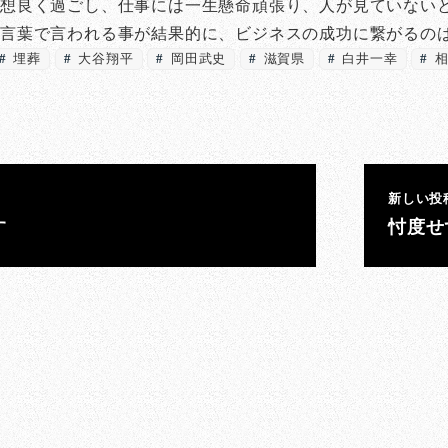
愛想良く過ごし、仕事には一生懸命頑張り、人が見ていない
た言葉で言われる事が結果的に、ビジネスの成功に繋がるの
埋葬
大谷翔平
岡田武史
滋賀県
白井一幸
相
新しい投
す
忖度せ