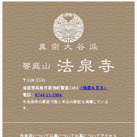
ペ
ー
ジ
送
り
〒520-1531
滋賀県高島市新旭町饗庭2483
（地図を見る）
電話：
0740-25-2996
※法泉寺の家紋で無く本山の家紋を掲載していま
す。
法泉寺について
仏事について
お墓について
アクセス