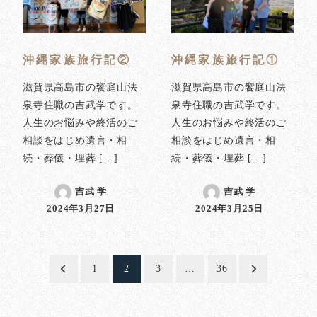
沖縄家族旅行記②
沖縄家族旅行記①
滋賀県高島市の饗庭山法
滋賀県高島市の饗庭山法
泉寺住職の吉武学です。
泉寺住職の吉武学です。
人生のお悩みや終活のご
人生のお悩みや終活のご
相談をはじめ遺言・相
相談をはじめ遺言・相
続・葬儀・埋葬 […]
続・葬儀・埋葬 […]
吉武 学
吉武 学
2024年3月27日
2024年3月25日
投稿日
投稿日
投
1
2
3
…
36
稿
の