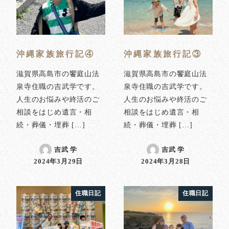
沖縄家族旅行記④
沖縄家族旅行記③
滋賀県高島市の饗庭山法
滋賀県高島市の饗庭山法
泉寺住職の吉武学です。
泉寺住職の吉武学です。
人生のお悩みや終活のご
人生のお悩みや終活のご
相談をはじめ遺言・相
相談をはじめ遺言・相
続・葬儀・埋葬 […]
続・葬儀・埋葬 […]
吉武 学
吉武 学
2024年3月29日
2024年3月28日
投稿日
投稿日
住職日記
住職日記