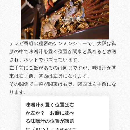
テレビ番組の秘密のケンミンショーで、大阪は御
膳の中で味噌汁を置く位置が関東と異なると放送
され、ネットでバズっています。
左手前にご飯があるのは同じですが、味噌汁が関
東は右手前、関西は左奥になります。
その関係で主菜が関東は右奥、関西は右手前にな
ります。
味噌汁を置く位置は右
か左か？ お膳に並べ
る味噌汁の位置が話題
に（BCN） – Yahoo!ニ