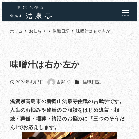
MENU
ホーム
お知らせ
住職日記
味噌汁は右か左か
味噌汁は右か左か
カテゴリー
2024年4月3日
吉武 学
住職日記
投稿日
著
者
滋賀県高島市の饗庭山法泉寺住職の吉武学です。
人生のお悩みや終活のご相談をはじめ遺言・相
続・葬儀・埋葬・終活のお悩みに「三つのそうだ
ん｣でお応えします。