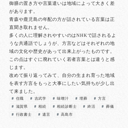
御膳の置き方や言葉遣いは地域によって大きく差
があります。
青森や鹿児島の年配の方が話されている言葉は正
直聞き取れません。
多くの人に理解されやすいのはNHKで話されるよ
うな共通語でしょうが、方言などはそれぞれの地
域の文化や歴史があって出来上がったものです。
この点はすぐに廃れていく若者言葉とは違うと感
じます。
改めて振り返ってみて、自分の生まれ育った地域
を表す方言をもっと大事にしたい気持ちが少し出
て来ました。
住職
吉武学
味噌汁
埋葬
方言
滋賀県
相続
相続診断士
終活
葬儀
行政書士
遺言
高島市