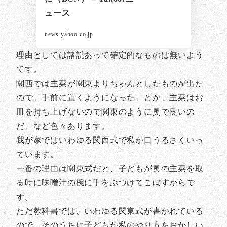
ュース
news.yahoo.co.jp
理由としては諸説あって確定的なものは無いよう
です。
関西では主菜が関東よりちゃんとしたものが出た
ので、手前に置くようになった、とか、主菜はお
皿を持ち上げないので関東のように奥で良いの
だ、など色々あります。
我が家ではいわゆる関西式で私が口うるさくいっ
ています。
一番の理由は関東式だと、子どもが奥の主菜を取
る時に味噌汁の椀に手をぶつけてこぼすからで
す。
ただ教科書では、いわゆる関東式が書かれている
ので、そのうちに子どもが私のやり方をおかしい