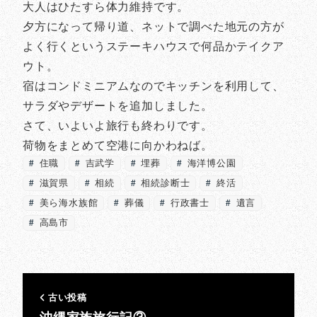
大人はひたすら体力維持です。
夕方になって帰り道、ネットで調べた地元の方が
よく行くというステーキハウスで何品かテイクア
ウト。
宿はコンドミニアムなのでキッチンを利用して、
サラダやデザートを追加しました。
さて、いよいよ旅行も終わりです。
荷物をまとめて空港に向かわねば。
住職
吉武学
埋葬
海洋博公園
滋賀県
相続
相続診断士
終活
美ら海水族館
葬儀
行政書士
遺言
高島市
古い投稿