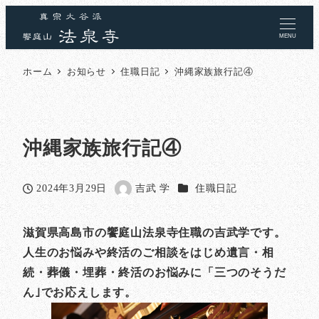
MENU
ホーム
お知らせ
住職日記
沖縄家族旅行記④
沖縄家族旅行記④
カテゴリー
2024年3月29日
吉武 学
住職日記
投稿日
著
者
滋賀県高島市の饗庭山法泉寺住職の吉武学です。
人生のお悩みや終活のご相談をはじめ遺言・相
続・葬儀・埋葬・終活のお悩みに「三つのそうだ
ん｣でお応えします。