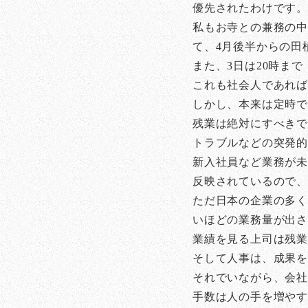
優先されたわけです。
私もお寺との兼務の中
て、4月後半からの田
また、3日は20時ま
これも社会人であれば
しかし、本来は定時
残業は絶対にすべきで
トラブルなどの突発
新入社員など業務が未
反映されているので
ただ日本の企業の多く
いほどの業務量が出
業績を見る上司は残
そして人事は、成果
それでいながら、会
手数は人の手を増や