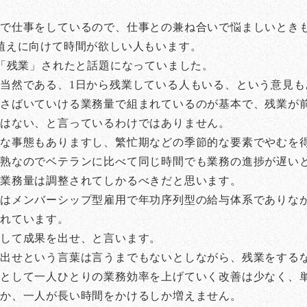
で仕事をしているので、仕事との兼ね合いで悩ましいとき
植えに向けて時間が欲しい人もいます。
で「残業」されたと話題になっていました。
当然である、1日から残業している人もいる、という意見も
でさばいていける業務量で組まれているのが基本で、残業が
はない、と言っているわけではありません。
的な事態もありますし、繁忙期などの季節的な要素でやむを
熟なのでベテランに比べて同じ時間でも業務の進捗が遅い
、業務量は調整されてしかるべきだと思います。
はメンバーシップ型雇用で年功序列型の給与体系でありな
されています。
業して成果を出せ、と言います。
を出せという言葉は言うまでもないとしながら、残業をする
社として一人ひとりの業務効率を上げていく改善は少なく、
すか、一人が長い時間をかけるしか増えません。