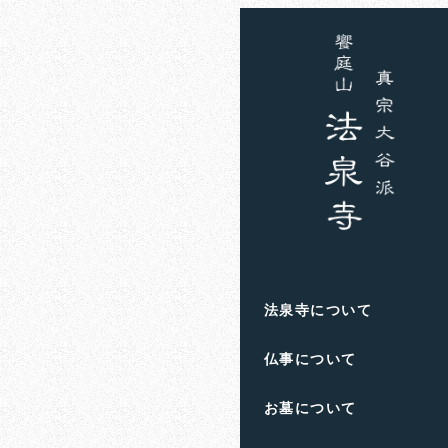
ホーム
お知らせ
住職
愛子様が
2024年4月11日
投稿日
著
者
滋賀県高島市の饗庭
法泉寺について
人生のお悩みや終活の
仏事について
お墓について