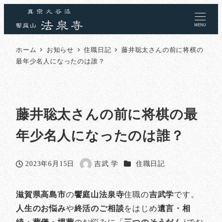
MENU
ホーム
お知らせ
住職日記
藤井聡太さんの前に将棋の
最年少名人になったのは誰？
藤井聡太さんの前に将棋の最
年少名人になったのは誰？
カテゴリー
2023年6月15日
吉武 学
住職日記
投稿日
著
者
滋賀県高島市
の
饗庭山法泉寺
住職の
吉武学
です。
人生のお悩み
や
終活のご相談
をはじめ
遺言・相