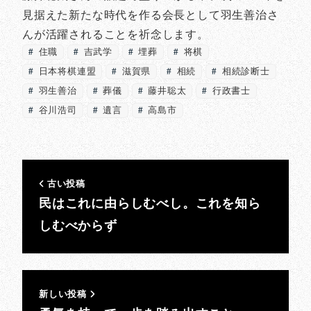
見据えた新たな時代を作る会長として羽生善治さ
んが活躍されることを祈念します。
住職
吉武学
埋葬
将棋
日本将棋連盟
滋賀県
相続
相続診断士
羽生善治
葬儀
藤井聡太
行政書士
谷川浩司
遺言
高島市
古い投稿
民はこれに由らしむべし。これを知ら
しむべからず
新しい投稿