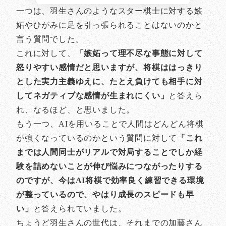
一つは、羽生さんのようなスター棋士に対する嫉
妬やひがみに足を引っ張られることはないのかと
言う質問でした。
これに対して、
「嫉妬って理不尽な事態に対して
怒りやすい感情だと思いますが、将棋ははっきり
とした実力主義ゆえに、たとえ負けても相手に対
してネガティブな感情が生まれにくい」
と答えら
れ、なるほど、と思いました。
もう一つ、AIを用いることで人間はどんどん将棋
が強くなっているのかという質問に対して
「これ
までは人間同士がリアルで対局することでしか経
験を詰めないことが伸び悩みにつながったりする
のですが、今はAI将棋で効率良く練習できる環境
が整っているので、やはり成長のスピードも早
い」
と答えられていました。
ちょうど羽生さんの世代は、それまでの加藤さん