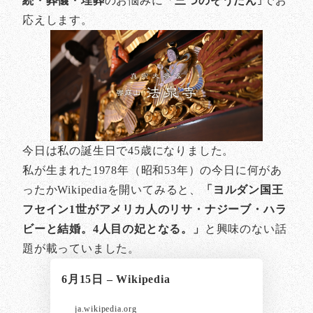
続・葬儀・埋葬
のお悩みに「
三つのそうだん
｣でお
応えします。
今日は私の誕生日で45歳になりました。
私が生まれた1978年（昭和53年）の今日に何があ
ったかWikipediaを開いてみると、
「ヨルダン国王
フセイン1世がアメリカ人のリサ・ナジーブ・ハラ
ビーと結婚。4人目の妃となる。」
と興味のない話
題が載っていました。
6月15日 – Wikipedia
ja.wikipedia.org