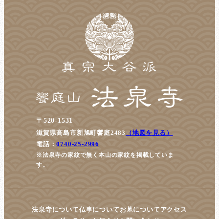
〒520-1531
滋賀県高島市新旭町饗庭2483
（地図を見る）
電話：
0740-25-2996
※法泉寺の家紋で無く本山の家紋を掲載していま
す。
法泉寺について
仏事について
お墓について
アクセス