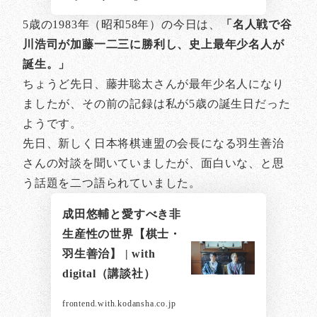
5歳の1983年（昭和58年）の今日は、
「名人戦で谷
川浩司が加藤一二三に勝利し、史上最年少名人が
誕生。」
ちょうど先日、藤井聡太さんが最年少名人になり
ましたが、その前の記録は私が5歳の誕生日だった
ようです。
先日、新しく日本将棋連盟の会長になる羽生善治
さんの対談を聞いていましたが、面白いな、と思
う話題を二つ語られていました。
成田悠輔と愛すべき非
生産性の世界【棋士・
羽生善治】 | with
digital（講談社）
frontend.with.kodansha.co.jp