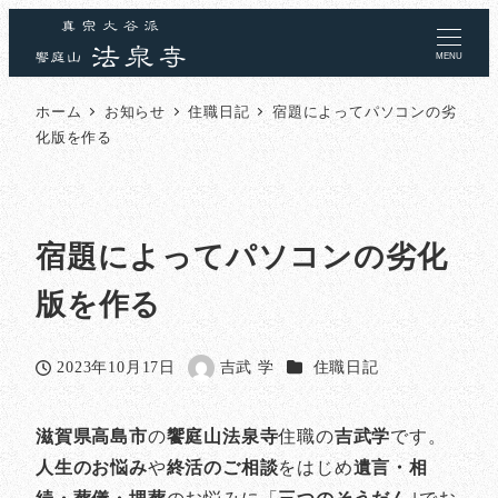
MENU
ホーム
お知らせ
住職日記
宿題によってパソコンの劣
化版を作る
宿題によってパソコンの劣化
版を作る
カテゴリー
2023年10月17日
吉武 学
住職日記
投稿日
著
者
滋賀県高島市
の
饗庭山法泉寺
住職の
吉武学
です。
人生のお悩み
や
終活のご相談
をはじめ
遺言・相