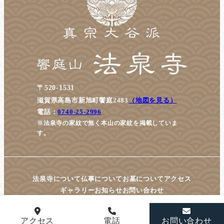
〒520-1531
滋賀県高島市新旭町饗庭2483
（地図を見る）
電話：
0740-25-2996
※法泉寺の家紋で無く本山の家紋を掲載していま
す。
法泉寺について
仏事について
お墓について
アクセス
ギャラリー
お知らせ
お問い合わせ
アクセス
電話
お問い合わせ