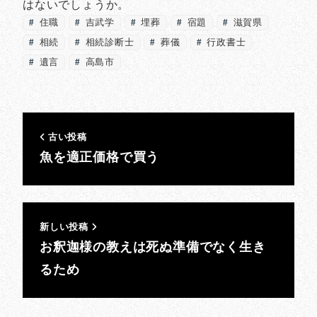
はないでしょうか。
住職
吉武学
埋葬
宿題
滋賀県
相続
相続診断士
葬儀
行政書士
遺言
高島市
古い投稿
魚を適正価格で買う
新しい投稿
お釈迦様の教えは死ぬ準備でなく生き
るため