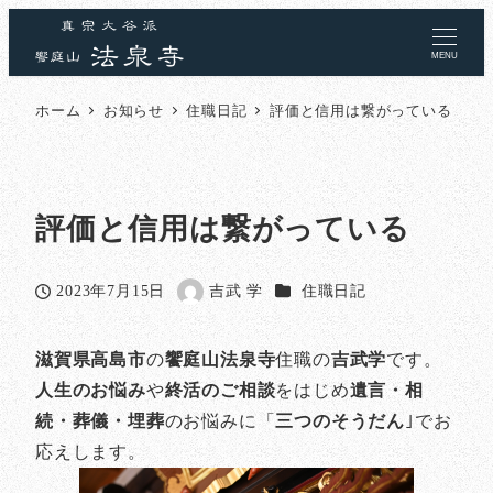
MENU
ホーム
お知らせ
住職日記
評価と信用は繋がっている
評価と信用は繋がっている
カテゴリー
2023年7月15日
吉武 学
住職日記
投稿日
著
者
滋賀県高島市
の
饗庭山法泉寺
住職の
吉武学
です。
人生のお悩み
や
終活のご相談
をはじめ
遺言・相
続・葬儀・埋葬
のお悩みに「
三つのそうだん
｣でお
応えします。