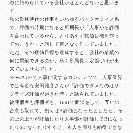
緻に詰められている会社がほとんどないと思いま
す。
私の勤務時代の仕事もいわゆるバックオフィス系
で、評価の時期になると所属長が「人事から評価
を言われているから、とりあえず数値目標を作っ
ておこうか」と話して何となく作っていました。
ただ、その数値目標を達成すると、会社の業績の
何に貢献できるのか、私も所属長も定義づけが出
来ていませんでした。
NewsPicksで人事に関するコンテンツで、人事業界
では有名な安田雅彦さんが「評価でダメなのはサ
プライズ評価が起きた時」と話されていました。
被評価者も評価者も、1on1で面談をして、互いの
合意も取れて、例えばA評価となったとしたら、そ
の上の上司が評価したり人事部が評価してBになっ
たりSになったりすると、本人も周りも納得できな